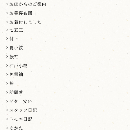
お店からのご案内
お昼寝布団
お着付しました
七五三
付下
夏小紋
振袖
江戸小紋
色留袖
袴
訪問着
ゲタ 安い
スタッフ日記
トモエ日記
ゆかた