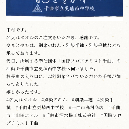
中村です。
名入れタオルのご注文をいただき、感謝です。
やまとやでは、別染のれん・別染半纏・別染手拭なども
承っております。
先日、所属する奉仕団体「国際ソロプチミスト千曲」の
活動で千曲市立更埴西中学校へ伺いました。
校長室の入り口に、以前別染させていただいた手拭が飾
ってありました。
嬉しかったです。
#名入れタオル #別染のれん #別染半纏 #別染手
拭 #千曲市立更埴西中学校 #千曲市高村商店 #千曲
市上山田ホテル #千曲市清水機工株式会社 #国際ソロ
プチミスト千曲