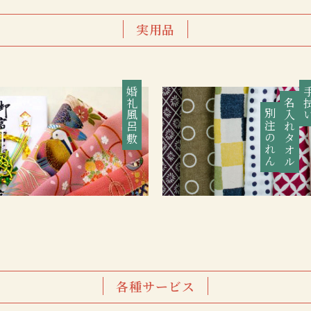
実用品
婚礼風呂敷
手
名入れタオル
別注のれん
各種サービス