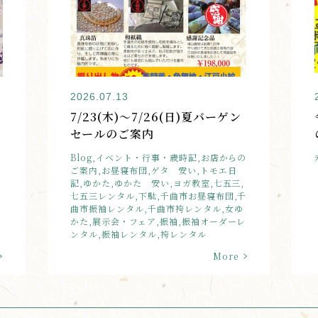
2026.07.13
7/23(木)～7/26(日)夏バーゲン
セールのご案内
Blog,イベント・行事・歳時記,お店からの
ご案内,お昼寝布団,ゲタ 安い,トモエ日
記,ゆかた,ゆかた 安い,ヨガ教室,七五三,
七五三レンタル,下駄,千曲市お昼寝布団,千
曲市振袖レンタル,千曲市袴レンタル,女ゆ
かた,展示会・フェア,振袖,振袖オーダーレ
ンタル,振袖レンタル,袴レンタル