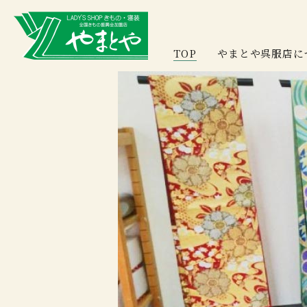
TOP
やまとや呉服店に