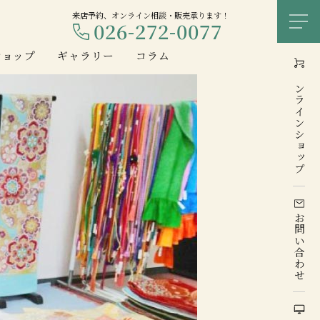
来店予約、オンライン相談・販売承ります！
026-272-0077
メ
ショップ
ギャラリー
コラム
オンライン
ショップ
お問い合わせ