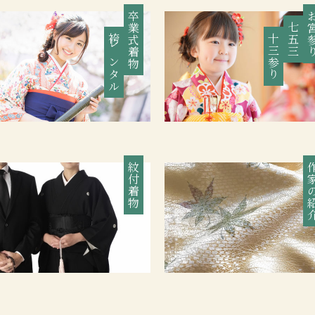
卒業式着物
お宮
七五三
袴レンタル
十三参り
紋付着物
作家の