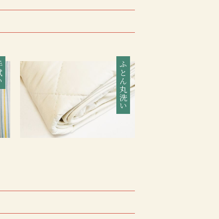
拭い
ふとん丸洗い