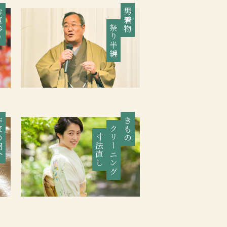
参り
男着物
祭り半纏
紹介
きもの
クリーニング
寸法直し