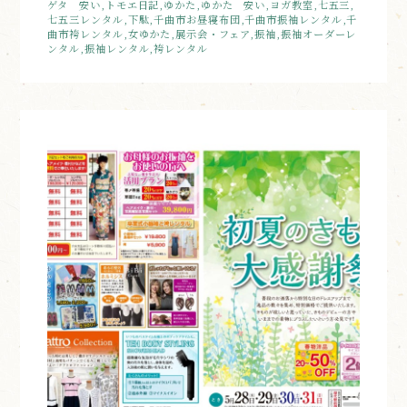
ゲタ 安い,トモエ日記,ゆかた,ゆかた 安い,ヨガ教室,七五三,
七五三レンタル,下駄,千曲市お昼寝布団,千曲市振袖レンタル,千
曲市袴レンタル,女ゆかた,展示会・フェア,振袖,振袖オーダーレ
ンタル,振袖レンタル,袴レンタル