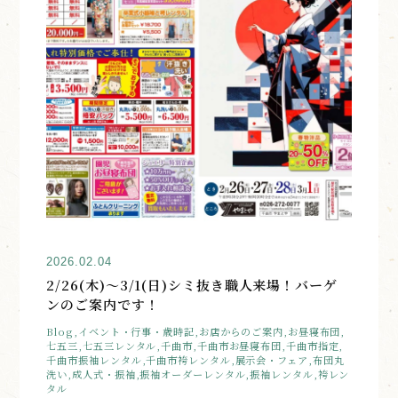
2026.02.04
2/26(木)〜3/1(日)シミ抜き職人来場！バーゲ
ンのご案内です！
Blog,イベント・行事・歳時記,お店からのご案内,お昼寝布団,
七五三,七五三レンタル,千曲市,千曲市お昼寝布団,千曲市指定,
千曲市振袖レンタル,千曲市袴レンタル,展示会・フェア,布団丸
洗い,成人式・振袖,振袖オーダーレンタル,振袖レンタル,袴レン
タル