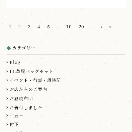
1
2
3
4
5
..
10
20
..
›
»
カテゴリー
Blog
LL草履バッグセット
イベント・行事・歳時記
お店からのご案内
お昼寝布団
お着付しました
七五三
付下