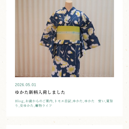
2026.05.01
ゆかた新柄入荷しました
Blog,お店からのご案内,トモエ日記,ゆかた,ゆかた 安い,夏祭
り,女ゆかた,着物ライフ