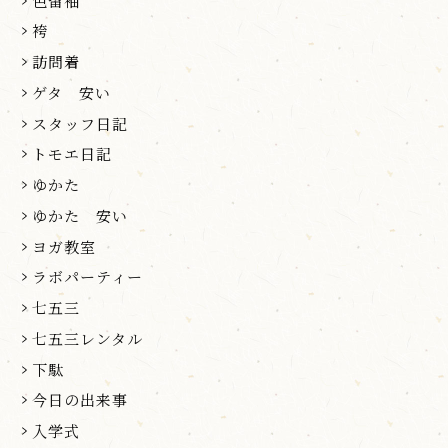
色留袖
袴
訪問着
ゲタ 安い
スタッフ日記
トモエ日記
ゆかた
ゆかた 安い
ヨガ教室
ラボパーティー
七五三
七五三レンタル
下駄
今日の出来事
入学式