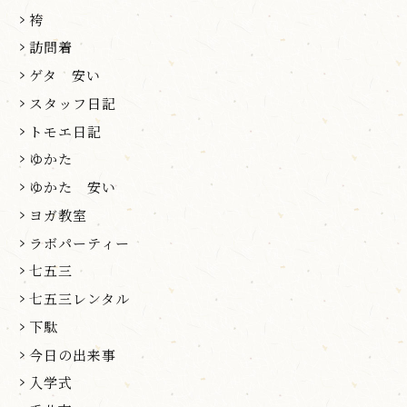
袴
訪問着
ゲタ 安い
スタッフ日記
トモエ日記
ゆかた
ゆかた 安い
ヨガ教室
ラボパーティー
七五三
七五三レンタル
下駄
今日の出来事
入学式