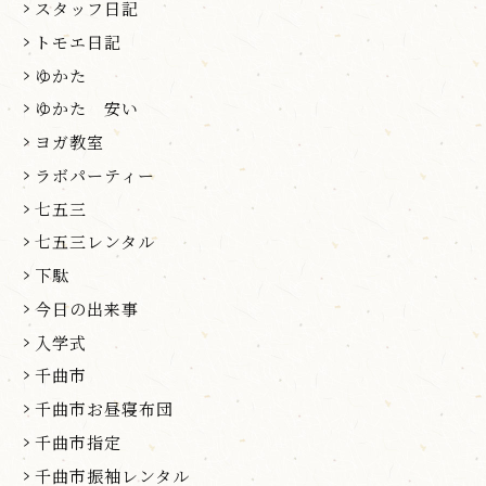
スタッフ日記
トモエ日記
ゆかた
ゆかた 安い
ヨガ教室
ラボパーティー
七五三
七五三レンタル
下駄
今日の出来事
入学式
千曲市
千曲市お昼寝布団
千曲市指定
千曲市振袖レンタル