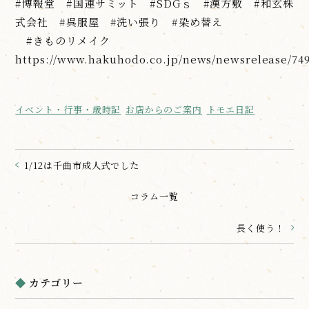
#博報堂 #国連サミット #SDGｓ #漢方敷 #和玄株
式会社 #呉服屋 #洗い張り #染め替え
#きものリメイク
https://www.hakuhodo.co.jp/news/newsrelease/74
イベント・行事・歳時記
お店からのご案内
トモエ日記
1/12は千曲市成人式でした
コラム一覧
長く使う！
カテゴリー