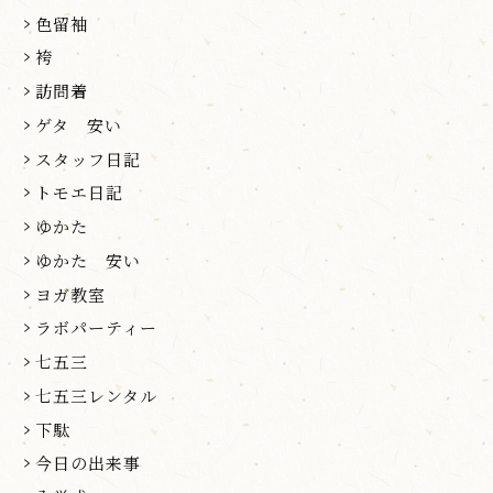
色留袖
袴
訪問着
ゲタ 安い
スタッフ日記
トモエ日記
ゆかた
ゆかた 安い
ヨガ教室
ラボパーティー
七五三
七五三レンタル
下駄
今日の出来事