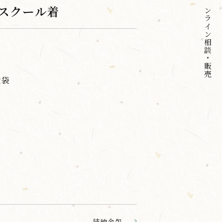
オンライン
スクール着
相談・販売
食袋
。
結納金包