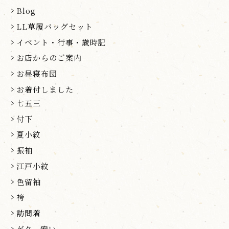
Blog
LL草履バッグセット
イベント・行事・歳時記
お店からのご案内
お昼寝布団
お着付しました
七五三
付下
夏小紋
振袖
江戸小紋
色留袖
袴
訪問着
ゲタ 安い