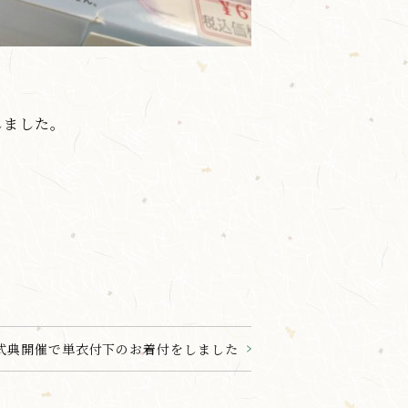
。
しました。
式典開催で単衣付下のお着付をしました