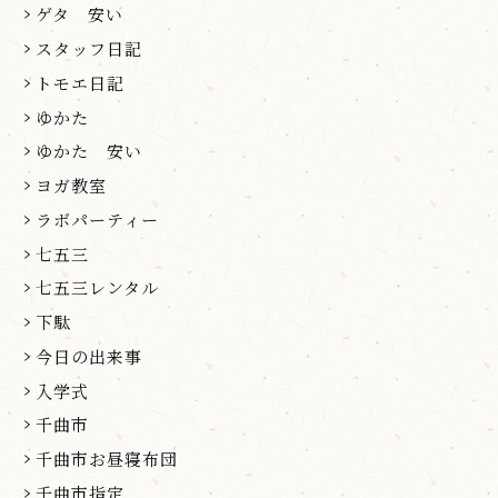
ゲタ 安い
スタッフ日記
トモエ日記
ゆかた
ゆかた 安い
ヨガ教室
ラボパーティー
七五三
七五三レンタル
下駄
今日の出来事
入学式
千曲市
千曲市お昼寝布団
千曲市指定