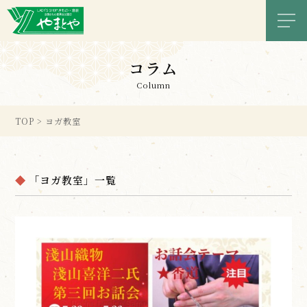
メニ
コラム
Column
TOP
>
ヨガ教室
「ヨガ教室」一覧