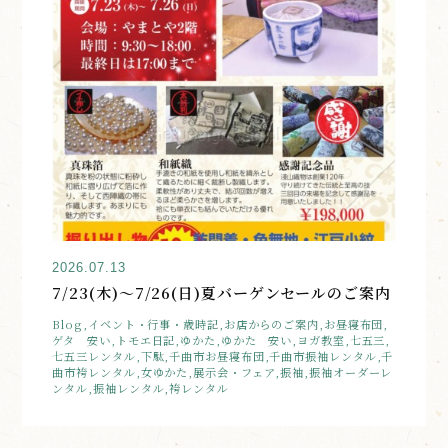
2026.07.13
7/23(木)～7/26(日)夏バーゲンセールのご案内
Blog,イベント・行事・歳時記,お店からのご案内,お昼寝布団,
ゲタ 安い,トモエ日記,ゆかた,ゆかた 安い,ヨガ教室,七五三,
七五三レンタル,下駄,千曲市お昼寝布団,千曲市振袖レンタル,千
曲市袴レンタル,女ゆかた,展示会・フェア,振袖,振袖オーダーレ
ンタル,振袖レンタル,袴レンタル