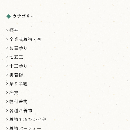
カテゴリー
振袖
卒業式着物・袴
お宮参り
七五三
十三参り
男着物
祭り半纏
浴衣
紋付着物
各種お着物
着物でおでかけ会
着物パーティー