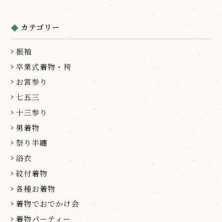
カテゴリー
振袖
卒業式着物・袴
お宮参り
七五三
十三参り
男着物
祭り半纏
浴衣
紋付着物
各種お着物
着物でおでかけ会
着物パーティー