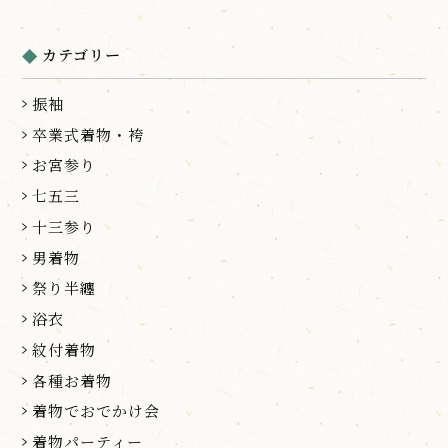
カテゴリー
振袖
卒業式着物・袴
お宮参り
七五三
十三参り
男着物
祭り半纏
浴衣
紋付着物
各種お着物
着物でおでかけ会
着物パーティー