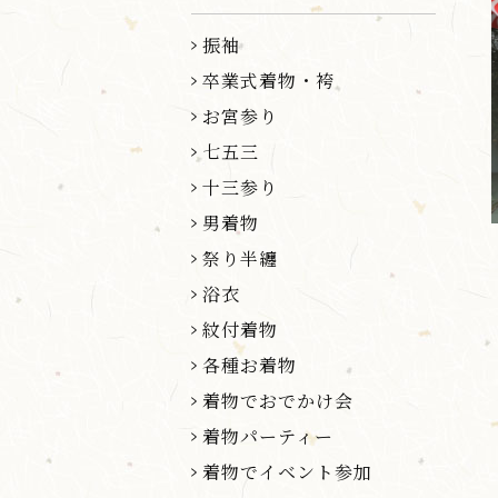
振袖
卒業式着物・袴
お宮参り
七五三
十三参り
男着物
祭り半纏
浴衣
紋付着物
各種お着物
着物でおでかけ会
着物パーティー
着物でイベント参加