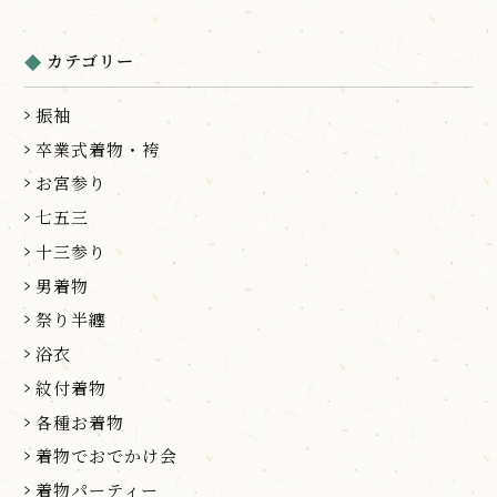
カテゴリー
振袖
卒業式着物・袴
お宮参り
七五三
十三参り
男着物
祭り半纏
浴衣
紋付着物
各種お着物
着物でおでかけ会
着物パーティー