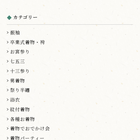
カテゴリー
振袖
卒業式着物・袴
お宮参り
七五三
十三参り
男着物
祭り半纏
浴衣
紋付着物
各種お着物
着物でおでかけ会
着物パーティー