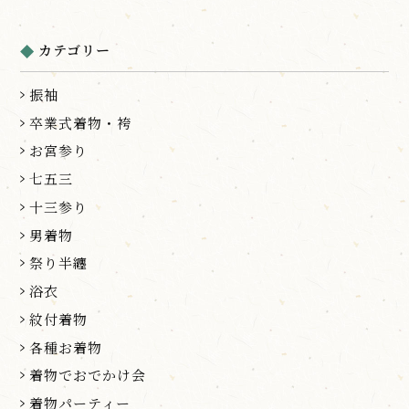
カテゴリー
振袖
卒業式着物・袴
お宮参り
七五三
十三参り
男着物
祭り半纏
浴衣
紋付着物
各種お着物
着物でおでかけ会
着物パーティー