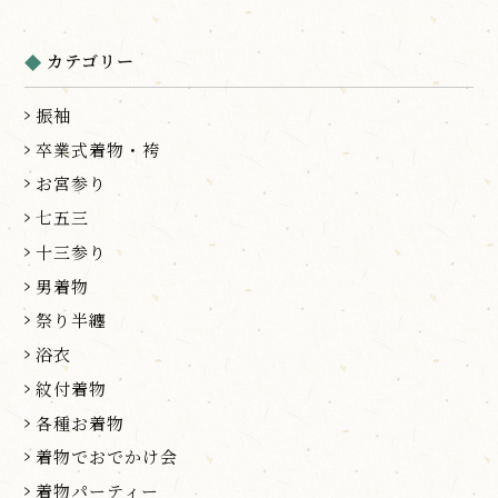
カテゴリー
振袖
卒業式着物・袴
お宮参り
七五三
十三参り
男着物
祭り半纏
浴衣
紋付着物
各種お着物
着物でおでかけ会
着物パーティー