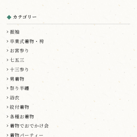
カテゴリー
振袖
卒業式着物・袴
お宮参り
七五三
十三参り
男着物
祭り半纏
浴衣
紋付着物
各種お着物
着物でおでかけ会
着物パーティー