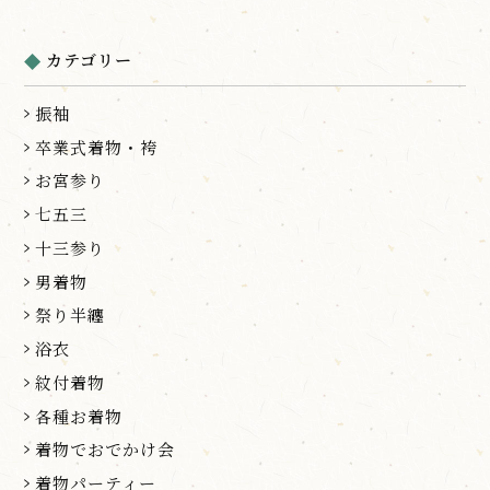
カテゴリー
振袖
卒業式着物・袴
お宮参り
七五三
十三参り
男着物
祭り半纏
浴衣
紋付着物
各種お着物
着物でおでかけ会
着物パーティー